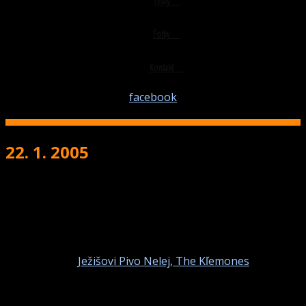
Texty
Fotky
Kontakt
facebook
22. 1. 2005
19:00
Žiar nad Hronom - Skandal club
Toy Pištoľs
+
Ježišovi Pivo Nelej,
The Kľemones
Vstupné: