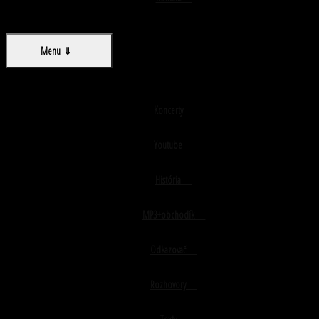
Menu +
Koncerty
Youtube
História
MP3+obchodík
Odkazovač
Rozhovory