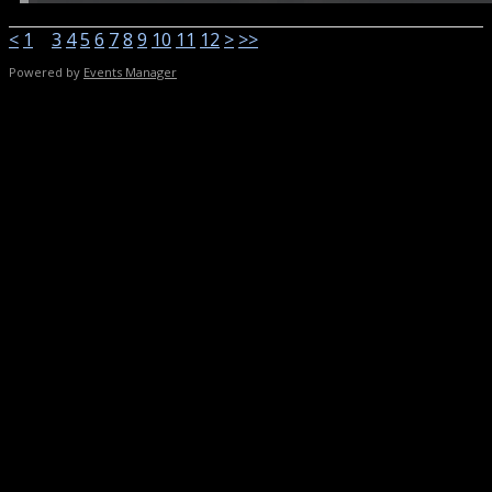
<
1
2
3
4
5
6
7
8
9
10
11
12
>
>>
Powered by
Events Manager