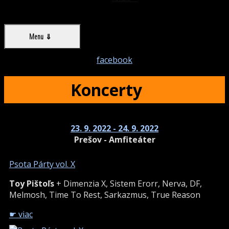
Menu +
facebook
Koncerty
23. 9. 2022 - 24. 9. 2022
Prešov - Amfiteáter
Psota Párty vol. X
Toy Pištoľs
+ Dimenzia X, Sistem Erorr, Nerva, DF,
Melmosh, Time To Rest, Sarkazmus, True Reason
☛ viac