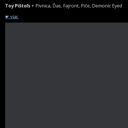
Toy Pištoľs
+ Pivnica, Ďas, Fajront, Piče, Demonic Eyed
☛ viac