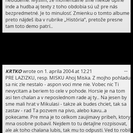
inde a hudba aj texty z toho obdobia sú už pre nás
bezpredmetné. Je to minulosť. Zmienku o tomto albume
preto nájdeš iba v rubrike „História“, pretože presne
tam toto demo patrí...
To
a.l.f.
wrote on
4. apríla 2004
at
16:40
...
thi
zdravim. chcem sa spytat ci este hrate piesne z kazety
me
"zdivočená dážďovka" a prečo tu nikde nie je
spomenuta? nedate aspon texty? dik
To
KRTKO
wrote on
1. apríla 2004
at
12:21
...
thi
PRE LAZIZKU, resp. MISKU Ahoj Miska. Z mojho pohladu
me
sa nic zle nestalo - aspon voci mne nie. Vobec nic Ti
nevycitam a beriem to cele v pohode. Horsie je na tom
asi ten chalan a v neposlednom rade aj ty... Na jesen by
sme mali hrat v Mikulasi - takze ak budes chciet, tak sa
zastav - rad Ta pozvem na pivo, alebo kavu...a
pokecame. Pre mna je to celkom zaujimavy pribeh, ktory
mna osobne pobavil. Nejdem to tu detajlne rozpisovat,
ale ak toho chalana lubis, tak mu to odpusti. Ved to robil