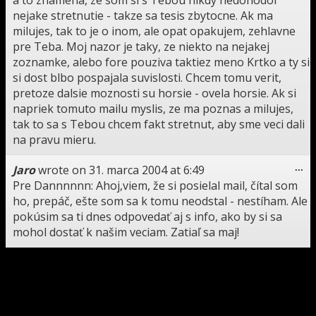
nejake stretnutie - takze sa tesis zbytocne. Ak ma
milujes, tak to je o inom, ale opat opakujem, zehlavne
pre Teba. Moj nazor je taky, ze niekto na nejakej
zoznamke, alebo fore pouziva taktiez meno Krtko a ty si
si dost blbo pospajala suvislosti. Chcem tomu verit,
pretoze dalsie moznosti su horsie - ovela horsie. Ak si
napriek tomuto mailu myslis, ze ma poznas a milujes,
tak to sa s Tebou chcem fakt stretnut, aby sme veci dali
na pravu mieru.
To
Jaro
wrote on
31. marca 2004
at
6:49
...
thi
Pre Dannnnnn: Ahoj,viem, že si posielal mail, čítal som
me
ho, prepáč, ešte som sa k tomu neodstal - nestíham. Ale
pokúsim sa ti dnes odpovedať aj s info, ako by si sa
mohol dostať k našim veciam. Zatiaľ sa maj!
To
Dannnn
wrote on
30. marca 2004
at
17:03
...
thi
Nazdar,poslal sem ti ten meil....u nas sem nepochodil.No
me
este taky dotaz..Nebudete hrat nekde na Jizni Morave??
Tatim ahoj Dan