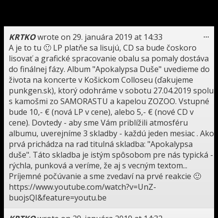
Super skladba už hra 15x držím palce milujem Toy
me
Pištoľs
To
KRTKO
wrote on
29. januára 2019
at
14:33
...
thi
A je to tu 🙂 LP platňe sa lisujú, CD sa bude čoskoro
me
lisovať a grafické spracovanie obalu sa pomaly dostáva
do finálnej fázy. Album "Apokalypsa Duše" uvedieme do
života na koncerte v Košickom Colloseu (ďakujeme
punkgen.sk), ktorý odohráme v sobotu 27.04.2019 spolu
s kamošmi zo SAMORASTU a kapelou ZOZOO. Vstupné
bude 10,- € (nová LP v cene), alebo 5,- € (nové CD v
cene). Dovtedy - aby sme Vám priblížili atmosféru
albumu, uverejníme 3 skladby - každú jeden mesiac . Ako
prvá prichádza na rad titulná skladba: "Apokalypsa
duše". Táto skladba je istým spôsobom pre nás typická -
rýchla, punková a veríme, že aj s vecným textom...
Príjemné počúvanie a sme zvedaví na prvé reakcie 🙂
https://www.youtube.com/watch?v=UnZ-
buojsQI&feature=youtu.be
To
...