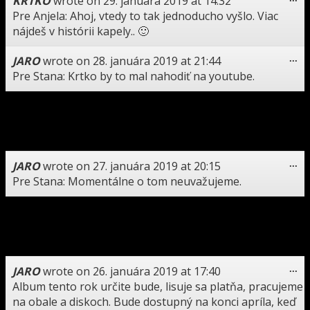
KRTKO
wrote on
29. januára 2019
at
14:32
thi
Pre Anjela: Ahoj, vtedy to tak jednoducho vyšlo. Viac
me
nájdeš v histórii kapely.. 🙂
To
JARO
wrote on
28. januára 2019
at
21:44
...
thi
Pre Stana: Krtko by to mal nahodiť na youtube.
me
To
Stano
wrote on
28. januára 2019
at
18:19
...
thi
A kde dáte novú skladbu? na web stránku alebo na svoj
me
Youtube kanál? moja posledná otázka.
To
JARO
wrote on
27. januára 2019
at
20:15
...
thi
Pre Stana: Momentálne o tom neuvažujeme.
me
To
Stano
wrote on
27. januára 2019
at
13:40
...
thi
Je v pláne vydať LP Prispôsob sa, alebo Zdochni? alebo
me
Arbeit macht frei!
To
JARO
wrote on
26. januára 2019
at
17:40
...
thi
Album tento rok určite bude, lisuje sa platňa, pracujeme
me
na obale a diskoch. Bude dostupný na konci apríla, keď