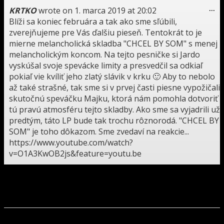
To
KRTKO
wrote on
1. marca 2019
at
20:02
...
thi
Blíži sa koniec februára a tak ako sme sľúbili,
me
zverejňujeme pre Vás ďalšiu pieseň. Tentokrát to je
mierne melancholická skladba "CHCEL BY SOM" s menej
melancholickým koncom. Na tejto pesničke si Jardo
vyskúšal svoje spevácke limity a presvedčil sa odkiaľ
pokiaľ vie kvíliť jeho zlatý slávik v krku 🙂 Aby to nebolo
až také strašné, tak sme si v prvej časti piesne vypožičali
skutočnú speváčku Majku, ktorá nám pomohla dotvoriť
tú pravú atmosféru tejto skladby. Ako sme sa vyjadrili už
predtým, táto LP bude tak trochu rôznorodá. "CHCEL BY
SOM" je toho dôkazom. Sme zvedaví na reakcie...
https://www.youtube.com/watch?
v=O1A3KwOB2js&feature=youtu.be
To
Kano
wrote on
10. februára 2019
at
11:00
...
thi
Pekný plagát máte na koncert v KE a už sa teším na
me
druhú skladbu z albumu Apokalypsa duše pekný deň.
To
Stano
wrote on
29. januára 2019
at
15:17
...
thi